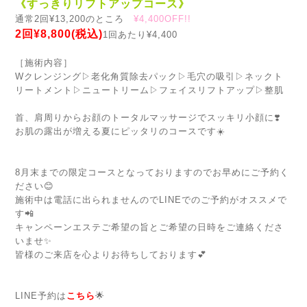
《すっきりリフトアップコース》
通常2回¥13,200のところ
¥4,400OFF!!
2回¥8,800(税込)
1回あたり¥4,400
［施術内容］
Wクレンジング▷老化角質除去パック▷毛穴の吸引▷ネックト
リートメント▷ニュートリーム▷フェイスリフトアップ▷整肌
首、肩周りからお顔のトータルマッサージでスッキリ小顔に❣️
お肌の露出が増える夏にピッタリのコースです☀️
8月末までの限定コースとなっておりますのでお早めにご予約く
ださい😊
施術中は電話に出られませんのでLINEでのご予約がオススメで
す📲
キャンペーンエステご希望の旨とご希望の日時をご連絡くださ
いませ✨
皆様のご来店を心よりお待ちしております💕
LINE予約は
こちら
🌟