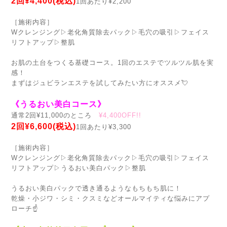
2回¥4,400(税込)
1回あたり¥2,200
［施術内容］
Wクレンジング▷老化角質除去パック▷毛穴の吸引▷フェイス
リフトアップ▷整肌
お肌の土台をつくる基礎コース。1回のエステでツルツル肌を実
感！
まずはジュビランエステを試してみたい方にオススメ💘
《うるおい美白コース》
通常2回¥11,000のところ
¥4,400OFF!!
2回¥6,600(税込)
1回あたり¥3,300
［施術内容］
Wクレンジング▷老化角質除去パック▷毛穴の吸引▷フェイス
リフトアップ▷うるおい美白パック▷整肌
うるおい美白パックで透き通るようなもちもち肌に！
乾燥・小ジワ・シミ・クスミなどオールマイティな悩みにアプ
ローチ☝️